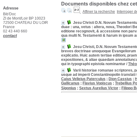
Documents disponibles chez cet 
Adresse
Affiner la recherche
Interroger 
Bib'Doc
ZI de Mont/Loir BP 10023
72500 CHATEAU DU LOIR
Jesu Christi D.N. Novum Testamentu
France
duae : una, vetus : altera, nova, Theodori 
02 43 440 660
editione recognovit, & accessione non parva
contact
qua multi N. Testamenti & harum in ipsum 
Jesu Christi, D.N. Novum Testamentu
breves doctrinae unoquoque Evangeliorum 
explicatio. Huic autem tertiae editioni, pr
expositiones, & aliae quaedam annotatiuncu
qui in typographi epistola nominantur
/
Théo
Varii historiae romanae scriptores, p
usque ad imperii Constantinopolin transla
Caius Velleius Paterculus
;
Dion Cassius
;
H
Gallicanus
;
Flavius Vopiscus
;
Trebellius Po
Sigonius
;
Sextus Aurelius Victor
;
Filippo 