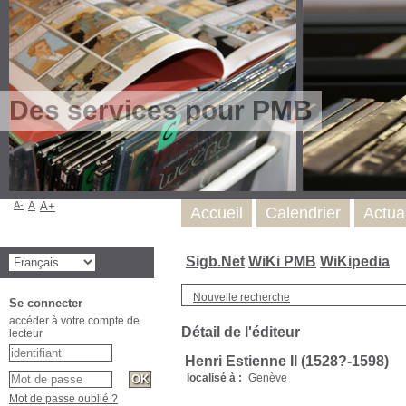
Des services pour PMB
A-
A
A+
Accueil
Calendrier
Actua
Sigb.Net
WiKi PMB
WiKipedia
Nouvelle recherche
Se connecter
accéder à votre compte de
Détail de l'éditeur
lecteur
Henri Estienne II (1528?-1598)
localisé à :
Genève
Mot de passe oublié ?