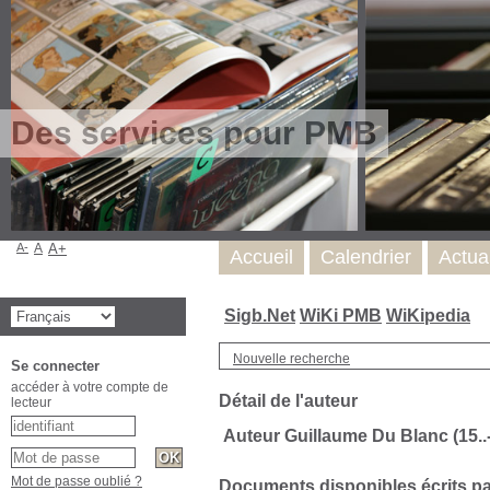
Des services pour PMB
A-
A
A+
Accueil
Calendrier
Actua
Sigb.Net
WiKi PMB
WiKipedia
Nouvelle recherche
Se connecter
accéder à votre compte de
Détail de l'auteur
lecteur
Auteur Guillaume Du Blanc (15..
Mot de passe oublié ?
Documents disponibles écrits par