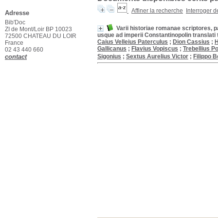
Affiner la recherche
Interroger 
Adresse
Bib'Doc
Varii historiae romanae scriptores, p
ZI de Mont/Loir BP 10023
usque ad imperii Constantinopolin transla
72500 CHATEAU DU LOIR
Caius Velleius Paterculus
;
Dion Cassius
;
H
France
Gallicanus
;
Flavius Vopiscus
;
Trebellius Po
02 43 440 660
contact
Sigonius
;
Sextus Aurelius Victor
;
Filippo 