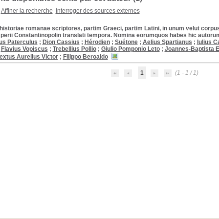
Affiner la recherche
Interroger des sources externes
 historiae romanae scriptores, partim Graeci, partim Latini, in unum velut corpu
perii Constantinopolin translati tempora. Nomina eorumquos habes hic autoru
ius Paterculus
;
Dion Cassius
;
Hérodien
;
Suétone
;
Aelius Spartianus
;
Iulius C
;
Flavius Vopiscus
;
Trebellius Pollio
;
Giulio Pomponio Leto
;
Joannes-Baptista E
extus Aurelius Victor
;
Filippo Beroaldo
1
(1 - 1 / 1)