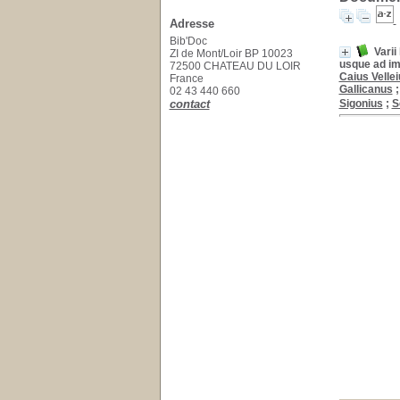
Adresse
Bib'Doc
Varii
ZI de Mont/Loir BP 10023
usque ad im
72500 CHATEAU DU LOIR
Caius Velle
France
Gallicanus
02 43 440 660
contact
Sigonius
;
S