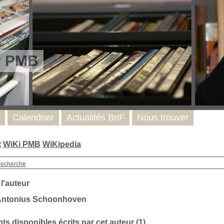
r PMB
Calendrier
Actualités BnF
Nous trouver
t
WiKi PMB
WiKipedia
recherche
 l'auteur
Antonius Schoonhoven
s disponibles écrits par cet auteur (1)