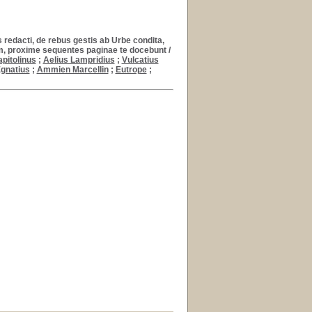
s redacti, de rebus gestis ab Urbe condita,
m, proxime sequentes paginae te docebunt
/
apitolinus
;
Aelius Lampridius
;
Vulcatius
gnatius
;
Ammien Marcellin
;
Eutrope
;