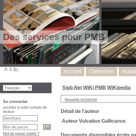
Des services pour PMB
A-
A
A+
Accueil
Calendrier
Actua
Sigb.Net
WiKi PMB
WiKipedia
Nouvelle recherche
Se connecter
accéder à votre compte de
Détail de l'auteur
lecteur
Auteur Vulcatius Gallicanus
Mot de passe oublié ?
Documents disponibles écrits par