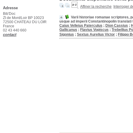
Affiner la recherche
Interroger 
Adresse
Bib'Doc
Varii historiae romanae scriptores, p
ZI de Mont/Loir BP 10023
usque ad imperii Constantinopolin transla
72500 CHATEAU DU LOIR
Caius Velleius Paterculus
;
Dion Cassius
;
H
France
Gallicanus
;
Flavius Vopiscus
;
Trebellius Po
02 43 440 660
contact
Sigonius
;
Sextus Aurelius Victor
;
Filippo 