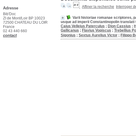
Affiner la recherche
Interroger 
Adresse
Bib'Doc
Varii historiae romanae scriptores, p
ZI de Mont/Loir BP 10023
usque ad imperii Constantinopolin transla
72500 CHATEAU DU LOIR
Caius Velleius Paterculus
;
Dion Cassius
;
H
France
Gallicanus
;
Flavius Vopiscus
;
Trebellius Po
02 43 440 660
contact
Sigonius
;
Sextus Aurelius Victor
;
Filippo 