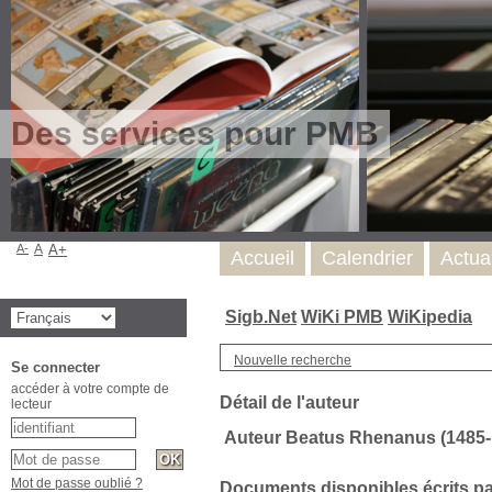
Des services pour PMB
A-
A
A+
Accueil
Calendrier
Actua
Sigb.Net
WiKi PMB
WiKipedia
Nouvelle recherche
Se connecter
accéder à votre compte de
Détail de l'auteur
lecteur
Auteur Beatus Rhenanus (1485-
Mot de passe oublié ?
Documents disponibles écrits par