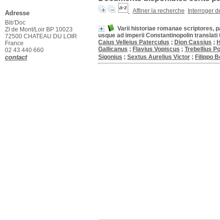
Affiner la recherche
Interroger 
Adresse
Bib'Doc
Varii historiae romanae scriptores, p
ZI de Mont/Loir BP 10023
usque ad imperii Constantinopolin transla
72500 CHATEAU DU LOIR
Caius Velleius Paterculus
;
Dion Cassius
;
H
France
Gallicanus
;
Flavius Vopiscus
;
Trebellius Po
02 43 440 660
contact
Sigonius
;
Sextus Aurelius Victor
;
Filippo 