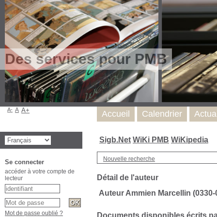
Des services pour PMB
A-
A
A+
Accueil
Calendrier
Actua
Sigb.Net
WiKi PMB
WiKipedia
Nouvelle recherche
Se connecter
accéder à votre compte de
Détail de l'auteur
lecteur
Auteur Ammien Marcellin (0330-
Mot de passe oublié ?
Documents disponibles écrits par