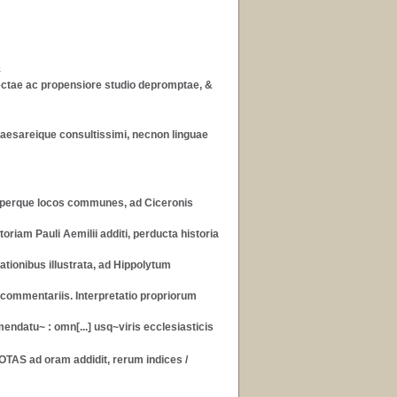
s
llectae ac propensiore studio depromptae, &
, Caesareique consultissimi, necnon linguae
 perque locos communes, ad Ciceronis
toriam Pauli Aemilii additi, perducta historia
ationibus illustrata, ad Hippolytum
 commentariis. Interpretatio propriorum
datu~ : omn[...] usq~viris ecclesiasticis
NOTAS ad oram addidit, rerum indices
/