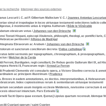
ner la recherche
Interroger des sources externes
anus Lescurii I. C. ad P. Gilbertum Mallocium V. C.
/
Joannes Antonius Lescuriu
oriae simul et tropologiae in locos utriusque testamenti selectiores iudicio co
digestae, è monimentis unius & triginta Authorum
/
Bède le Vénérable
abetum ebraicum vetus
/
Johannes van den Driesche
nsi Tostati Hispani, episcopi Abulensis, philosophi, theologi, ac pontifici Iuris
Hebraicae peritissimi
/
Alfonso de Madrigal
htegmata Ebraeorum ac Arabum
/
Johannes van den Driesche
tolorum et sanctorum conciliorum decreta
/
Eglise catholique
ratus latini sermonis per topographiam, chronographiam, & prosopographiam,
actus
/
Melchor de la Cerda
di Ferroni, Burdigalen. regii consiliarii, De Rebus gestis Gallorum libri IX, ad His
mpora Henrici II, Francorum regis
/
Arnoul Le Ferron
ii Prudentii Clementis viri consularis opera, a Victore Giselino correcta & annot
rdinalem ac principem illustrimum
/
Prudence
a. Breves in eadem annotationes, ex doctiss. interpretationibus, & Hebraeorum
raicorum. Index copiosissimus rerum & sententiarum utriusque testamenti
iarium secundum usum insignis ecclesie Meldensis, novissime correctum & emen
cesis observari iniunctum. Pars Estivalis
rnelii Taciti Opera quae exstant. I[ustus] Lipsius quartum recensuit. Idemque 
ecilii Cypriani operum
/
saint Cyprien