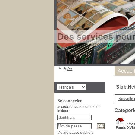
Des services pou
A-
A
A+
Accueil
Sigb.Ne
Nouvelle 
Se connecter
accéder à votre compte de
Catégori
lecteur
>
Fon
Fonds XVIè
Mot de passe oublié ?