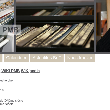
r PMB
Calendrier
Actualités BnF
Nous trouver
t
WiKi PMB
WiKipedia
recherche
es
ds XVIème siècle
me siècle