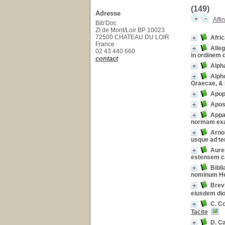
(149)
Adresse
Affi
Bib'Doc
ZI de Mont/Loir BP 10023
72500 CHATEAU DU LOIR
Afric
France
Alleg
02 43 440 660
in ordinem 
contact
Alph
Alpho
Graecae, & 
Apop
Apos
Appa
normam ex
Arnol
usque ad te
Aurel
estensem ca
Bibli
nominum Heb
Brev
eiusdem dio
C. Co
Tacite
D. Ca