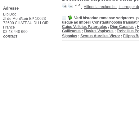
Affiner la recherche
Interroger 
Adresse
Bib'Doc
Varii historiae romanae scriptores, p
ZI de Mont/Loir BP 10023
usque ad imperii Constantinopolin transla
72500 CHATEAU DU LOIR
Caius Velleius Paterculus
;
Dion Cassius
;
H
France
Gallicanus
;
Flavius Vopiscus
;
Trebellius Po
02 43 440 660
contact
Sigonius
;
Sextus Aurelius Victor
;
Filippo 