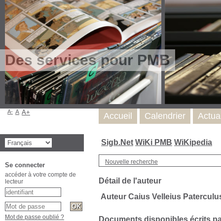
Des services pour PMB
A-
A
A+
Accueil
Calendrier
Actua
Sigb.Net
WiKi PMB
WiKipedia
Nouvelle recherche
Se connecter
accéder à votre compte de
Détail de l'auteur
lecteur
Auteur Caius Velleius Paterculus
Mot de passe oublié ?
Documents disponibles écrits par