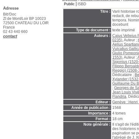
Public
ISBD
Adresse
Titre :
Varii historiae 
Bib'Doc
redacti, de rebu
ZI de Mont/Loir BP 10023
tempora. Nomin
72500 CHATEAU DU LOIR
docebunt
France
Type de document :
texte imprimé
02 43 440 660
Auteurs :
Caius Velleius 
contact
0235)
, Auteur ;
Aelius Spartian
Vulcatius Galli
Giulio Pomponi
1553)
, Auteur ;
Sigonius (1520
Filippo Beroal
Reggio) (1508-
Dédicataire ;
Be
Xylander (1532
Guillaume Du Bl
;
Georges de Sa
Jean Louis Viv
Flandria
, Dédic
Editeur :
Genève : Henri 
Année de publication :
1568
Importance :
4 tomes
Format :
18 cm
Note générale :
Il s'agit de l'é
des historiens r
pagination se po
l'abrégé de J. X