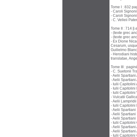
Tome I : 832 pag
- Caroli Signon
- Caroli Signon
- C. Velleii Pat
Tome II : 714 [i
- (texte grec a
- (texte grec an
- Ex Dione Nica
Cesarum, usque
Guilielmo Blanco
- Herodiani his
translatae, Ange
Tome III : pagin
- C. Suetonii Tr
- Aelii Spartian
- Aelii Spartian
- Iulii Capitoli
- Iulii Capitoli
- Iulii Capitoli
- Vulcatii Gallic
- Aelii Lamprid
- Iulii Capitolin
- Aelii Spartian
- Aelii Spartian
- Aelii Spartia
- Iulii Capitol
- Aelii Spartian
- Aelii Spartia
- Iulii Capitoli