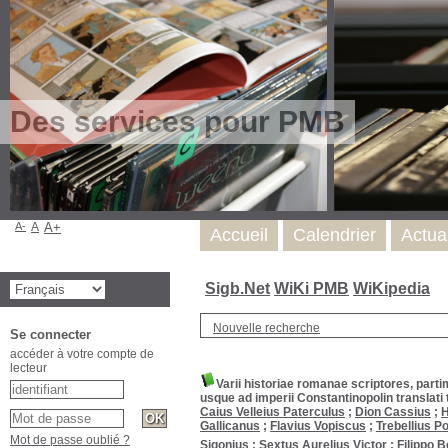
Des services pour PMB
A-
A
A+
Accueil
Calendrier
Actua
Sigb.Net
WiKi PMB
WiKipedia
Nouvelle recherche
Se connecter
accéder à votre compte de
lecteur
Varii historiae romanae scriptores, parti
usque ad imperii Constantinopolin transla
Caius Velleius Paterculus
;
Dion Cassius
;
H
Gallicanus
;
Flavius Vopiscus
;
Trebellius Po
Mot de passe oublié ?
Sigonius
;
Sextus Aurelius Victor
;
Filippo 