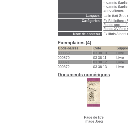
- Ioannis Bapti
- Ioannis Bapti
annotationes
Langues :
Latin (
lat
) Grec 
Catégories :
Ex Bibliotheca 
Fonds ancien (
Fonds XVIème s
Note de contenu :
Ex libris Albert
Exemplaires (4)
Code-barres
Cote
Suppor
000869
03 38 10
Livre
000870
03 38 11
Livre
000871
03 38 12
Livre
000872
03 38 13
Livre
Documents numériques
Page de titre
Image Jpeg