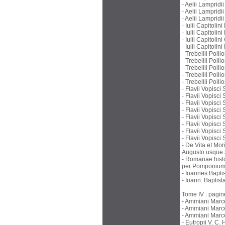
- Aelii Lamprid
- Aelii Lamprid
- Aelii Lamprid
- Iulii Capitol
- Iulii Capitol
- Iulii Capitol
- Iulii Capitoli
- Trebellii Polli
- Trebellii Polli
- Trebellii Polli
- Trebellii Polli
- Trebellii Poll
- Flavii Vopisci
- Flavii Vopisci 
- Flavii Vopisci
- Flavii Vopisci
- Flavii Vopisc
- Flavii Vopisci
- Flavii Vopisc
- Flavii Vopisci
- De Vita et Mor
Augusto usque
- Romanae histo
per Pomponium
- Ioannes Bapti
- Ioann. Baptist
Tome IV : pagin
- Ammiani Marce
- Ammiani Marcel
- Ammiani Marce
- Eutropii V. C.