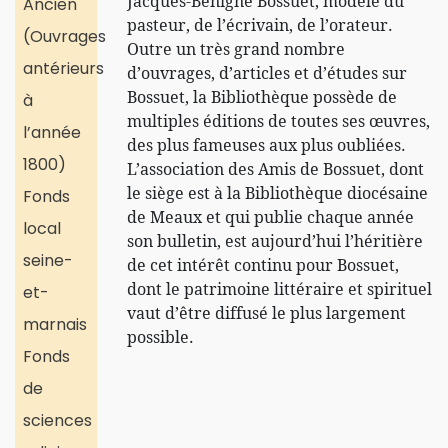
Jacques-Bénigne Bossuet, modèle du
Ancien
pasteur, de l’écrivain, de l’orateur.
(Ouvrages
Outre un très grand nombre
antérieurs
d’ouvrages, d’articles et d’études sur
Bossuet, la Bibliothèque possède de
à
multiples éditions de toutes ses œuvres,
l’année
des plus fameuses aux plus oubliées.
1800)
L’association des Amis de Bossuet, dont
le siège est à la Bibliothèque diocésaine
Fonds
de Meaux et qui publie chaque année
local
son bulletin, est aujourd’hui l’héritière
seine-
de cet intérêt continu pour Bossuet,
dont le patrimoine littéraire et spirituel
et-
vaut d’être diffusé le plus largement
marnais
possible.
Fonds
de
sciences