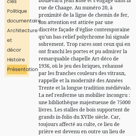
boulevard Jean Rose et s'engage dans la
clés
rue de Chaage. Au numéro 20, à
Politique
proximité de la ligne de chemin de fer,
documentaire
son attention est attirée par une
discrète façade d’église contemporaine
Architecture
qu’un bas-relief polychrome lui signale
et
sobrement. Trop rares sont ceux qui en
décor
ont franchi les portes et pu admirer la
remarquable chapelle Art-déco de
Histoire
1936, où le jeu des briques, rehaussé
Présentation
par les franches couleurs des vitraux,
rappelle et la modernité des Années
Trente et la longue tradition médiévale.
La nef renferme un mobilier incongru :
une bibliothèque majestueuse de 75000
livres. Les stalles de bois supportent de
grands in-folio du XVIIe siècle. Car,
toujours affecté au culte, ce lieu de
prière est devenu en outre un lieu de