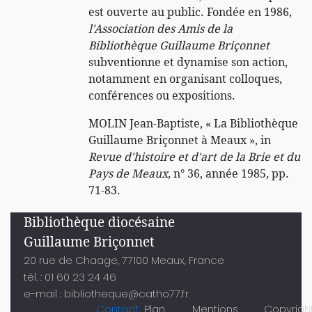
est ouverte au public. Fondée en 1986,
l'Association des Amis de la
Bibliothèque Guillaume Briçonnet
subventionne et dynamise son action,
notamment en organisant colloques,
conférences ou expositions.
MOLIN Jean-Baptiste, « La Bibliothèque
Guillaume Briçonnet à Meaux », in
Revue d'histoire et d'art de la Brie et du
Pays de Meaux,
n° 36, année 1985
,
pp.
71-83.
Bibliothèque diocésaine
Guillaume Briçonnet
20 rue de Chaage, 77100 Meaux, France
tél. : 01 60 23 24 46
e-mail : bibliotheque@catho77.fr
Contact
Plan
Mentions
Copyrigh