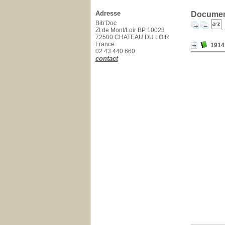
Adresse
Document
Bib'Doc
ZI de Mont/Loir BP 10023
72500 CHATEAU DU LOIR
France
1914,
02 43 440 660
contact