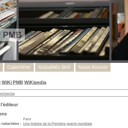
r PMB
Calendrier
Actualités BnF
Nous trouver
t
WiKi PMB
WiKipedia
recherche
 l'éditeur
ons
Paris
 rattachées :
Une histoire de la Première guerre mondiale