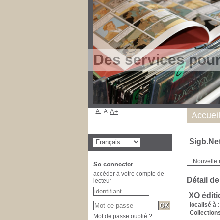
Des services pou
A-
A
A+
Accueil
Sigb.Ne
Nouvelle 
Se connecter
accéder à votre compte de
Détail de
lecteur
XO éditi
localisé à :
Collections
Mot de passe oublié ?