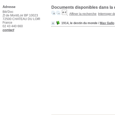
Adresse
Documents disponibles dans la co
Bib'Doc
Affiner la recherche
Interroger 
ZI de Mont/Loir BP 10023
72500 CHATEAU DU LOIR
France
1914, le destin du monde
/
Max Gallo
02 43 440 660
contact