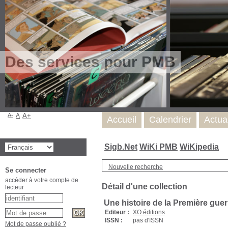
Des services pour PMB
A-
A
A+
Accueil
Calendrier
Actua
Sigb.Net
WiKi PMB
WiKipedia
Nouvelle recherche
Se connecter
accéder à votre compte de
Détail d'une collection
lecteur
Une histoire de la Première gue
Editeur :
XO éditions
ISSN :
pas d'ISSN
Mot de passe oublié ?