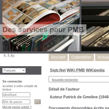
Des services pour PMB
A-
A
A+
Accueil
Calendrier
Actua
Sigb.Net
WiKi PMB
WiKipedia
Nouvelle recherche
Se connecter
accéder à votre compte de
Détail de l'auteur
lecteur
Auteur Patrick de Gmeline (1946-.
Mot de passe oublié ?
Documents disponibles écrits par