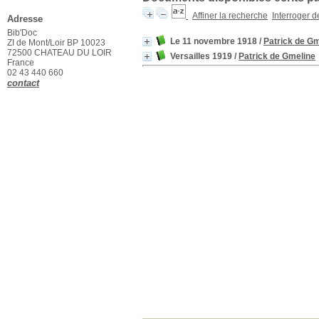
Affiner la recherche
Interroger 
Adresse
Bib'Doc
Le 11 novembre 1918
/
Patrick de Gm
ZI de Mont/Loir BP 10023
72500 CHATEAU DU LOIR
Versailles 1919
/
Patrick de Gmeline
France
02 43 440 660
contact