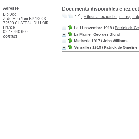
Adresse
Documents disponibles chez cet 
Bib'Doc
Affiner la recherche
Interroger 
ZI de Mont/Loir BP 10023
72500 CHATEAU DU LOIR
France
Le 11 novembre 1918
/
Patrick de Gm
02 43 440 660
La Marne
/
Georges Blond
contact
Mutinerie 1917
/
John Williams
Versailles 1919
/
Patrick de Gmeline