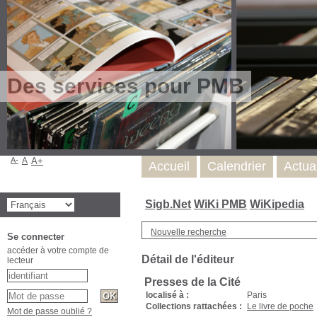
Des services pour PMB
A-
A
A+
Accueil
Calendrier
Actua
Sigb.Net
WiKi PMB
WiKipedia
Nouvelle recherche
Se connecter
accéder à votre compte de
Détail de l'éditeur
lecteur
Presses de la Cité
localisé à :
Paris
Collections rattachées :
Le livre de poche
Mot de passe oublié ?