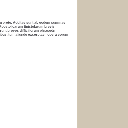
nterprete. Additae sunt ab eodem summae
postolicarum Epistolarum brevis
runt breves difficiliorum phraseōn
ibus, tum aliunde excerptae : opera eorum