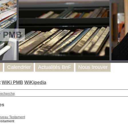
r PMB
Calendrier
Actualités BnF
Nous trouver
t
WiKi PMB
WiKipedia
recherche
es
veau Testament
estament