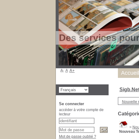
Des services pou
A-
A
A+
Accueil
Sigb.Ne
Nouvelle 
Se connecter
accéder à votre compte de
Catégori
lecteur
>
Nou
Nouveau T
Mot de passe oublié ?