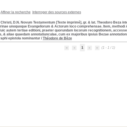
Affiner la recherche
Interroger des sources externes
 Christi, D.N. Novum Testamentum [Texte imprimé], gr. & lat. Theodoro Beza i
rinae unoquoque Evangeliorum & Actorum loco comprehensae. Item, methodi A
 Huic autem tertiae editioni, praeter quorundam locorum recognitionem, accesse
s, & aliae quaedam annotatiunculae, cum ex majoribus ipsius Bezae annotation
raphi epistola nominantur
/
Théodore de Bèze
1
(1 - 1 / 1)