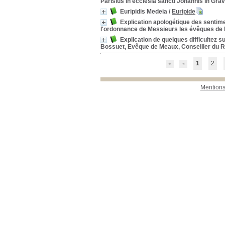
Parisius in ecclesia sancti Johannis in Grav
Euripidis Medeia
/
Euripide
Explication apologétique des sentim
l'ordonnance de Messieurs les évêques de Lu
Explication de quelques difficultez 
Bossuet, Evêque de Meaux, Conseiller du R
1
2
Mentions