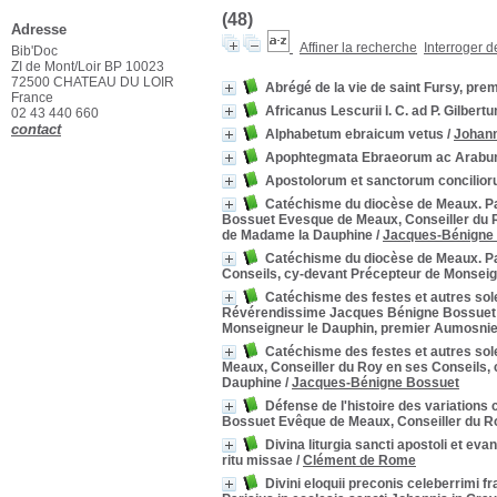
(48)
Adresse
Affiner la recherche
Interroger 
Bib'Doc
ZI de Mont/Loir BP 10023
72500 CHATEAU DU LOIR
Abrégé de la vie de saint Fursy, prem
France
Africanus Lescurii I. C. ad P. Gilbert
02 43 440 660
contact
Alphabetum ebraicum vetus
/
Johann
Apophtegmata Ebraeorum ac Arab
Apostolorum et sanctorum concilior
Catéchisme du diocèse de Meaux. P
Bossuet Evesque de Meaux, Conseiller du 
de Madame la Dauphine
/
Jacques-Bénigne
Catéchisme du diocèse de Meaux. P
Conseils, cy-devant Précepteur de Monsei
Catéchisme des festes et autres sol
Révérendissime Jacques Bénigne Bossuet E
Monseigneur le Dauphin, premier Aumosni
Catéchisme des festes et autres so
Meaux, Conseiller du Roy en ses Conseils,
Dauphine
/
Jacques-Bénigne Bossuet
Défense de l'histoire des variation
Bossuet Evêque de Meaux, Conseiller du R
Divina liturgia sancti apostoli et ev
ritu missae
/
Clément de Rome
Divini eloquii preconis celeberrimi f