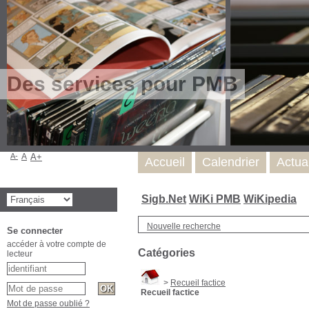
Des services pour PMB
A-
A
A+
Accueil
Calendrier
Actua
Sigb.Net
WiKi PMB
WiKipedia
Nouvelle recherche
Se connecter
accéder à votre compte de
Catégories
lecteur
>
Recueil factice
Recueil factice
Mot de passe oublié ?