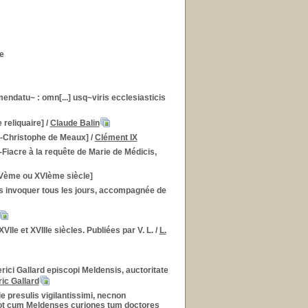
e
datu~ : omn[...] usq~viris ecclesiasticis
 reliquaire]
/
Claude Balin
nt-Christophe de Meaux]
/
Clément IX
-Fiacre à la requête de Marie de Médicis,
XVème ou XVIème siècle]
les invoquer tous les jours, accompagnée de
IIe et XVIIIe siècles. Publiées par V. L.
/
L.
rici Gallard episcopi Meldensis, auctoritate
ic Gallard
e presulis vigilantissimi, necnon
uot cum Meldenses curiones tum doctores