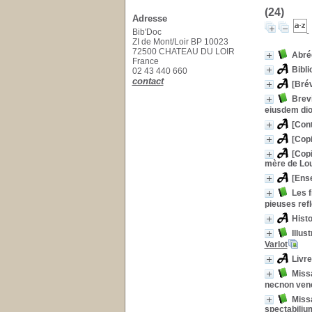
(24)
Adresse
Bib'Doc
ZI de Mont/Loir BP 10023
72500 CHATEAU DU LOIR
Abrég
France
Bibli
02 43 440 660
contact
[Bré
Brev
eiusdem dio
[Cont
[Copi
[Copi
mère de Loui
[Ens
Les f
pieuses refl
Histo
Illus
Varlot
Livre
Missa
necnon vene
Missa
spectabiliu