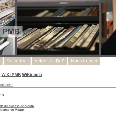
r PMB
Calendrier
Actualités BnF
Nous trouver
t
WiKi PMB
WiKipedia
recherche
es
nts du diocèse de Meaux
diocèse de Meaux