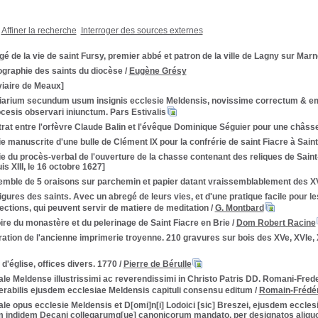
Affiner la recherche
Interroger des sources externes
é de la vie de saint Fursy, premier abbé et patron de la ville de Lagny sur Marn
ographie des saints du diocèse
/
Eugène Grésy
viaire de Meaux]
iarium secundum usum insignis ecclesie Meldensis, novissime correctum & emen
cesis observari iniunctum. Pars Estivalis
rat entre l'orfèvre Claude Balin et l'évêque Dominique Séguier pour une châsse
e manuscrite d'une bulle de Clément IX pour la confrérie de saint Fiacre à Sai
e du procès-verbal de l'ouverture de la chasse contenant des reliques de Saint
s XIII, le 16 octobre 1627]
emble de 5 oraisons sur parchemin et papier datant vraissemblablement des 
igures des saints. Avec un abregé de leurs vies, et d'une pratique facile pour 
ections, qui peuvent servir de matiere de meditation
/
G. Montbard
ire du monastère et du pelerinage de Saint Fiacre en Brie
/
Dom Robert Racine
tration de l'ancienne imprimerie troyenne. 210 gravures sur bois des XVe, XVIe, XV
 d'église, offices divers. 1770
/
Pierre de Bérulle
le Meldense illustrissimi ac reverendissimi in Christo Patris DD. Romani-Frede
rabilis ejusdem ecclesiae Meldensis capituli consensu editum
/
Romain-Frédér
le opus ecclesie Meldensis et D[omi]n[i] Lodoici [sic] Breszei, ejusdem ecclesi
m indidem Decani collegarumq[ue] canonicorum mandato, per designatos aliq