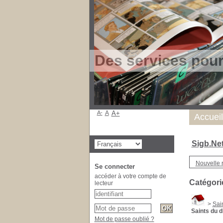
Des services pou
A-
A
A+
Accueil
Sigb.Ne
Nouvelle 
Se connecter
accéder à votre compte de
Catégori
lecteur
>
Sai
Saints du 
Mot de passe oublié ?