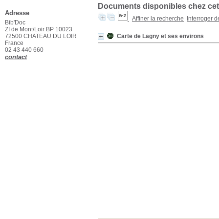
Documents disponibles chez cet 
Adresse
Affiner la recherche
Interroger 
Bib'Doc
ZI de Mont/Loir BP 10023
72500 CHATEAU DU LOIR
Carte de Lagny et ses environs
France
02 43 440 660
contact