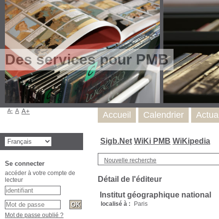
Des services pour PMB
A-
A
A+
Accueil
Calendrier
Actua
Sigb.Net
WiKi PMB
WiKipedia
Nouvelle recherche
Se connecter
accéder à votre compte de
Détail de l'éditeur
lecteur
Institut géographique national
localisé à :
Paris
Mot de passe oublié ?