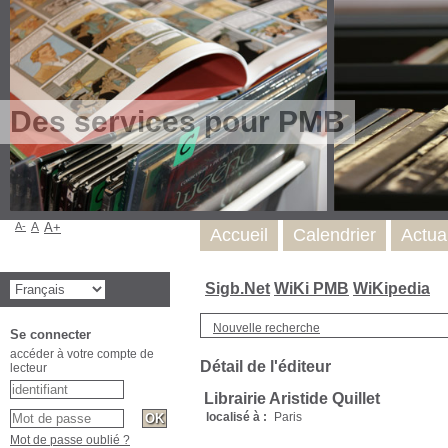
Des services pour PMB
A-
A
A+
Accueil
Calendrier
Actua
Sigb.Net
WiKi PMB
WiKipedia
Nouvelle recherche
Se connecter
accéder à votre compte de
Détail de l'éditeur
lecteur
Librairie Aristide Quillet
localisé à :
Paris
Mot de passe oublié ?