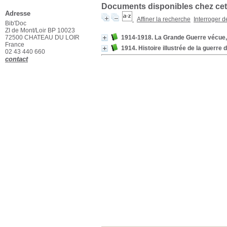
Documents disponibles chez cet 
Adresse
Affiner la recherche
Interroger 
Bib'Doc
ZI de Mont/Loir BP 10023
72500 CHATEAU DU LOIR
1914-1918. La Grande Guerre vécue, 
France
1914. Histoire illustrée de la guerre d
02 43 440 660
contact