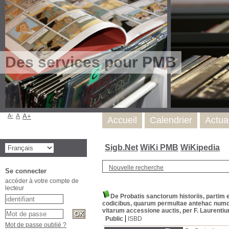
Des services pour PMB
A-
A
A+
Accueil
Calendrier
Actua
Sigb.Net
WiKi PMB
WiKipedia
Nouvelle recherche
Se connecter
accéder à votre compte de
lecteur
De Probatis sanctorum historiis, partim 
codicibus, quarum permultae antehac numqua
vitarum accessione auctis, per F. Laurent
Public
ISBD
Mot de passe oublié ?