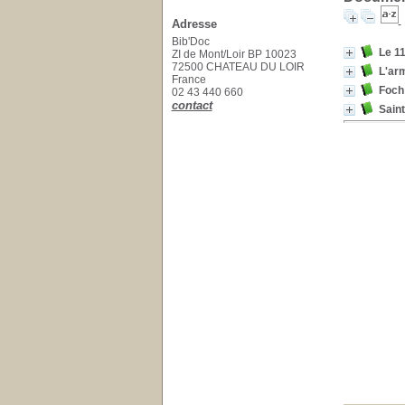
Adresse
Bib'Doc
Le 1
ZI de Mont/Loir BP 10023
72500 CHATEAU DU LOIR
L'ar
France
Foch
02 43 440 660
contact
Saint