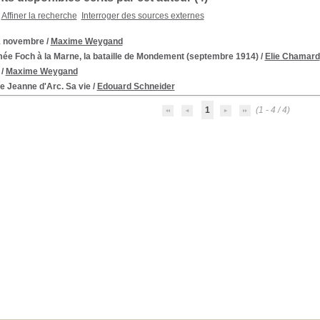
Affiner la recherche
Interroger des sources externes
1 novembre
/
Maxime Weygand
mée Foch à la Marne, la bataille de Mondement (septembre 1914)
/
Elie Chamard
/
Maxime Weygand
e Jeanne d'Arc. Sa vie
/
Edouard Schneider
1
(1 - 4 / 4)