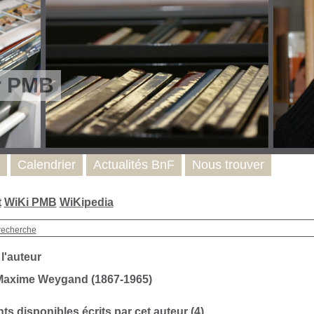
r PMB
Calendrier
Actualités BnF
Nous trouver
t
WiKi PMB
WiKipedia
recherche
 l'auteur
Maxime Weygand (1867-1965)
s disponibles écrits par cet auteur (4)