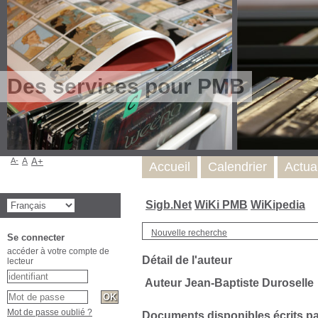
Des services pour PMB
A-
A
A+
Accueil
Calendrier
Actua
Sigb.Net
WiKi PMB
WiKipedia
Nouvelle recherche
Se connecter
accéder à votre compte de
Détail de l'auteur
lecteur
Auteur Jean-Baptiste Duroselle
Mot de passe oublié ?
Documents disponibles écrits par