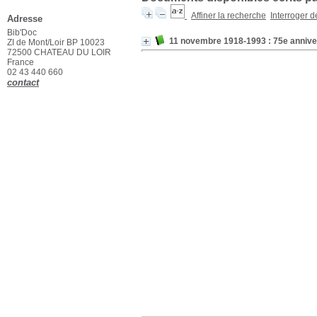
Affiner la recherche
Interroger 
Adresse
Bib'Doc
11 novembre 1918-1993 : 75e anniver
ZI de Mont/Loir BP 10023
72500 CHATEAU DU LOIR
France
02 43 440 660
contact