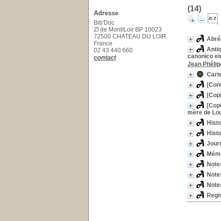
(14)
Adresse
Bib'Doc
ZI de Mont/Loir BP 10023
72500 CHATEAU DU LOIR
Abrég
France
Anti
02 43 440 660
canonico ei
contact
Jean Phéli
Carte
[Cont
[Copi
[Copi
mère de Loui
Histo
Histo
Journ
Mémoi
Notes
Note
Note
Regis