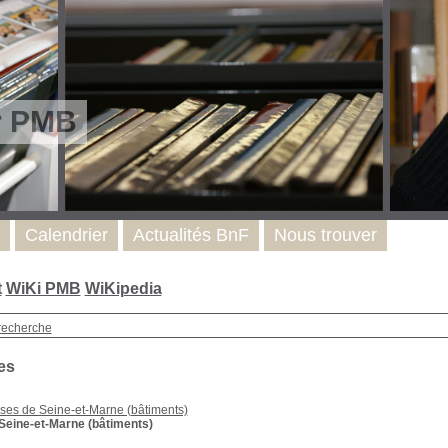
r PMB
Calendrier
Actualités BnF
Nous trouver
t
WiKi PMB
WiKipedia
recherche
es
ises de Seine-et-Marne (bâtiments)
 Seine-et-Marne (bâtiments)