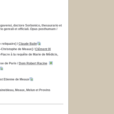
avensi, doctore Sorbonico, thesaurario et
io genrali et officiali. Opus posthumam
/
 reliquaire]
/
Claude Balin
nt-Christophe de Meaux]
/
Clément IX
-Fiacre à la requête de Marie de Médicis,
ese de Paris
/
Dom Robert Racine
 st Etienne de Meaux
inebleau, Meaux, Melun et Provins