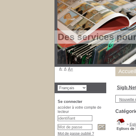
Des services pou
A-
A
A+
Accueil
Sigb.Ne
Nouvelle 
Se connecter
accéder à votre compte de
Catégori
lecteur
>
Egl
Eglises de
Mot de passe oublié ?