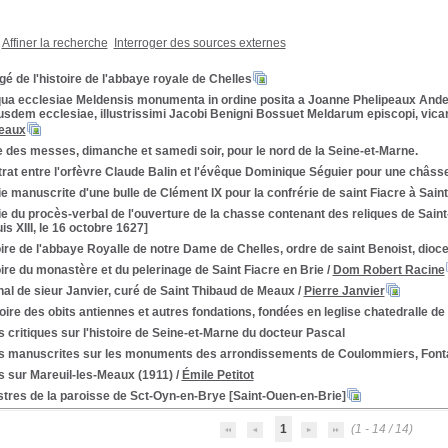
Affiner la recherche
Interroger des sources externes
é de l'histoire de l'abbaye royale de Chelles
qua ecclesiae Meldensis monumenta in ordine posita a Joanne Phelipeaux Andeg
usdem ecclesiae, illustrissimi Jacobi Benigni Bossuet Meldarum episcopi, vicar
peaux
 des messes, dimanche et samedi soir, pour le nord de la Seine-et-Marne.
rat entre l'orfèvre Claude Balin et l'évêque Dominique Séguier pour une châsse
e manuscrite d'une bulle de Clément IX pour la confrérie de saint Fiacre à Sai
e du procès-verbal de l'ouverture de la chasse contenant des reliques de Saint
s XIII, le 16 octobre 1627]
ire de l'abbaye Royalle de notre Dame de Chelles, ordre de saint Benoist, dioc
ire du monastère et du pelerinage de Saint Fiacre en Brie
/
Dom Robert Racine
al de sieur Janvier, curé de Saint Thibaud de Meaux
/
Pierre Janvier
re des obits antiennes et autres fondations, fondées en leglise chatedralle de
 critiques sur l'histoire de Seine-et-Marne du docteur Pascal
s manuscrites sur les monuments des arrondissements de Coulommiers, Fonta
s sur Mareuil-les-Meaux (1911)
/
Émile Petitot
tres de la paroisse de Sct-Oyn-en-Brye [Saint-Ouen-en-Brie]
1
(1 - 14 / 14)