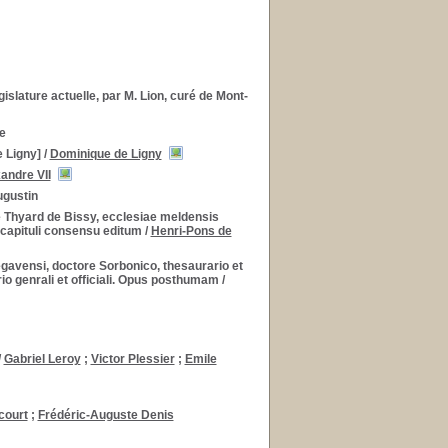
islature actuelle, par M. Lion, curé de Mont-
e
 Ligny]
/
Dominique de Ligny
andre VII
ugustin
e Thyard de Bissy, ecclesiae meldensis
 capituli consensu editum
/
Henri-Pons de
avensi, doctore Sorbonico, thesaurario et
io genrali et officiali. Opus posthumam
/
/
Gabriel Leroy
;
Victor Plessier
;
Emile
court
;
Frédéric-Auguste Denis