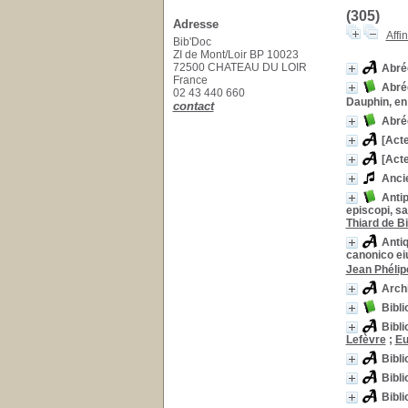
(305)
Adresse
Affi
Bib'Doc
ZI de Mont/Loir BP 10023
72500 CHATEAU DU LOIR
Abrég
France
Abrég
02 43 440 660
Dauphin, en
contact
Abrég
[Act
[Acte
Ancie
Antip
episcopi, s
Thiard de B
Anti
canonico ei
Jean Phéli
Arch
Bibli
Bibli
Lefèvre
;
Eu
Bibli
Bibli
Bibli