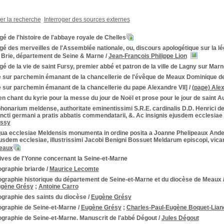
ner la recherche
Interroger des sources externes
é de l'histoire de l'abbaye royale de Chelles
é des merveilles de l'Assemblée nationale, ou, discours apologétique sur la lég
 Brie, département de Seine & Marne
/
Jean-François Philippe Lion
é de la vie de saint Fursy, premier abbé et patron de la ville de Lagny sur Marn
e sur parchemin émanant de la chancellerie de l'évêque de Meaux Dominique de
 sur parchemin émanant de la chancellerie du pape Alexandre VII]
/
(pape) Alex
n chant du kyrie pour la messe du jour de Noël et prose pour le jour de saint A
honarium meldense, authoritate eminentissimi S.R.E. cardinalis D.D. Henrici d
ancti germani a pratis abbatis commendatarii, &. Ac insignis ejusdem ecclesiae
issy
qua ecclesiae Meldensis monumenta in ordine posita a Joanne Phelipeaux Andeg
usdem ecclesiae, illustrissimi Jacobi Benigni Bossuet Meldarum episcopi, vicar
peaux
ives de l'Yonne concernant la Seine-et-Marne
ographie briarde
/
Maurice Lecomte
ographie historique du département de Seine-et-Marne et du diocèse de Meaux
gène Grésy
;
Antoine Carro
ographie des saints du diocèse
/
Eugène Grésy
ographie de Seine-et-Marne
/
Eugène Grésy
;
Charles-Paul-Eugène Boquet-Lian
ographie de Seine-et-Marne. Manuscrit de l'abbé Dégout
/
Jules Dégout