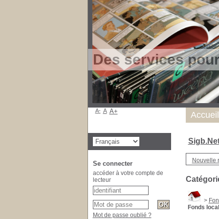
Des services pou
A-
A
A+
Accueil
Sigb.Ne
Nouvelle 
Se connecter
accéder à votre compte de
Catégori
lecteur
>
Fon
Fonds local
Mot de passe oublié ?