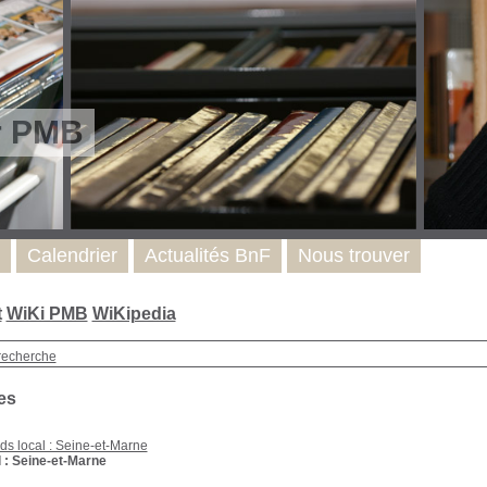
r PMB
Calendrier
Actualités BnF
Nous trouver
t
WiKi PMB
WiKipedia
recherche
es
ds local : Seine-et-Marne
 : Seine-et-Marne