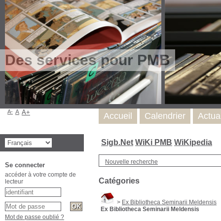
Des services pour PMB
A-
A
A+
Accueil
Calendrier
Actua
Sigb.Net
WiKi PMB
WiKipedia
Nouvelle recherche
Se connecter
accéder à votre compte de
Catégories
lecteur
>
Ex Bibliotheca Seminarii Meldensis
Ex Bibliotheca Seminarii Meldensis
Mot de passe oublié ?