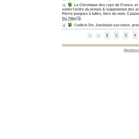
La Chronique des roys de France, 
selon l'ordre du temps & supputation des an
Pierre jusques à Iulles, tiers du nom. Cat
Du Tillet
Codicis Dn. Justiniani sacratiss. princ
1
2
3
4
Mentions