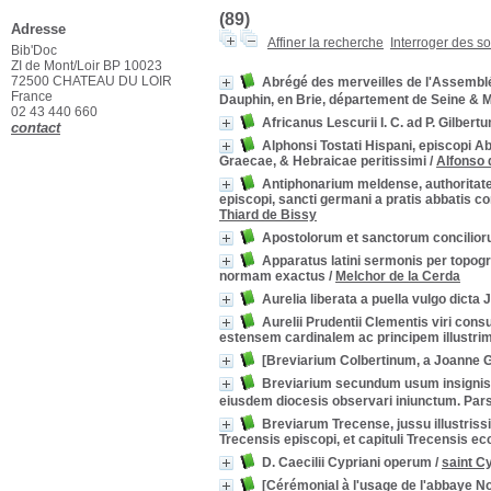
(89)
Adresse
Affiner la recherche
Interroger des s
Bib'Doc
ZI de Mont/Loir BP 10023
72500 CHATEAU DU LOIR
Abrégé des merveilles de l'Assemblée 
France
Dauphin, en Brie, département de Seine & 
02 43 440 660
Africanus Lescurii I. C. ad P. Gilbert
contact
Alphonsi Tostati Hispani, episcopi Ab
Graecae, & Hebraicae peritissimi
/
Alfonso 
Antiphonarium meldense, authoritate 
episcopi, sancti germani a pratis abbatis 
Thiard de Bissy
Apostolorum et sanctorum concilior
Apparatus latini sermonis per topo
normam exactus
/
Melchor de la Cerda
Aurelia liberata a puella vulgo dicta
Aurelii Prudentii Clementis viri cons
estensem cardinalem ac principem illustr
[Breviarium Colbertinum, a Joanne G
Breviarium secundum usum insignis e
eiusdem diocesis observari iniunctum. Pars
Breviarum Trecense, jussu illustriss
Trecensis episcopi, et capituli Trecensis e
D. Caecilii Cypriani operum
/
saint C
[Cérémonial à l'usage de l'abbaye 