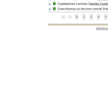
Capiluporum carmina
/
Ippolito Capil
Catechismus ex decreto concilii Tride
1
2
3
4
5
Mentions