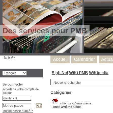
Des services pour PMB
A-
A
A+
Accueil
Calendrier
Actua
Sigb.Net
WiKi PMB
WiKipedia
Nouvelle recherche
Se connecter
accéder à votre compte de
Catégories
lecteur
>
Fonds XVIème siècle
Fonds XVIème siècle
Mot de passe oublié ?