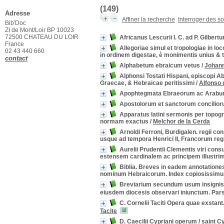
(149)
Adresse
Affiner la recherche
Interroger des s
Bib'Doc
ZI de Mont/Loir BP 10023
72500 CHATEAU DU LOIR
Africanus Lescurii I. C. ad P. Gilbert
France
Allegoriae simul et tropologiae in lo
02 43 440 660
in ordinem digestae, è monimentis unius & 
contact
Alphabetum ebraicum vetus
/
Johann
Alphonsi Tostati Hispani, episcopi Ab
Graecae, & Hebraicae peritissimi
/
Alfonso 
Apophtegmata Ebraeorum ac Arab
Apostolorum et sanctorum concilior
Apparatus latini sermonis per topo
normam exactus
/
Melchor de la Cerda
Arnoldi Ferroni, Burdigalen. regii con
usque ad tempora Henrici II, Francorum reg
Aurelii Prudentii Clementis viri cons
estensem cardinalem ac principem illustr
Biblia. Breves in eadem annotationes
nominum Hebraicorum. Index copiosissimus
Breviarium secundum usum insignis e
eiusdem diocesis observari iniunctum. Pars
C. Cornelii Taciti Opera quae exstan
Tacite
D. Caecilii Cypriani operum
/
saint C