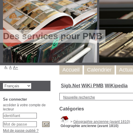
Des services pour PMB
A-
A
A+
Accueil
Calendrier
Actua
Sigb.Net
WiKi PMB
WiKipedia
Nouvelle recherche
Se connecter
accéder à votre compte de
Catégories
lecteur
>
Géographie ancienne (avant 1810)
Géographie ancienne (avant 1810)
Mot de passe oublié ?