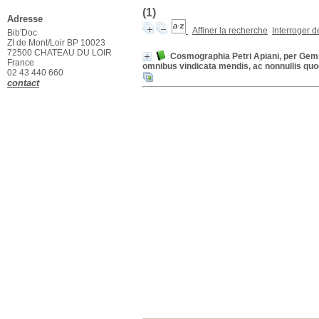
(1)
Adresse
Affiner la recherche
Interroger 
Bib'Doc
ZI de Mont/Loir BP 10023
72500 CHATEAU DU LOIR
Cosmographia Petri Apiani, per G
France
omnibus vindicata mendis, ac nonnullis quoq
02 43 440 660
contact