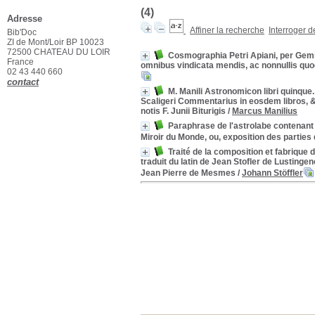
(4)
Adresse
Affiner la recherche
Interroger 
Bib'Doc
ZI de Mont/Loir BP 10023
72500 CHATEAU DU LOIR
Cosmographia Petri Apiani, per G
France
omnibus vindicata mendis, ac nonnullis quoq
02 43 440 660
contact
M. Manili Astronomicon libri quinque.
Scaligeri Commentarius in eosdem libros, & 
notis F. Junii Biturigis
/
Marcus Manilius
Paraphrase de l'astrolabe contenant 
Miroir du Monde, ou, exposition des parties 
Traité de la composition et fabrique
traduit du latin de Jean Stofler de Lustinge
Jean Pierre de Mesmes
/
Johann Stöffler