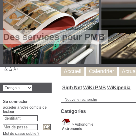
Des services pour PMB
A-
A
A+
Accueil
Calendrier
Actua
Sigb.Net
WiKi PMB
WiKipedia
Nouvelle recherche
Se connecter
accéder à votre compte de
Catégories
lecteur
>
Astronomie
Astronomie
Mot de passe oublié ?