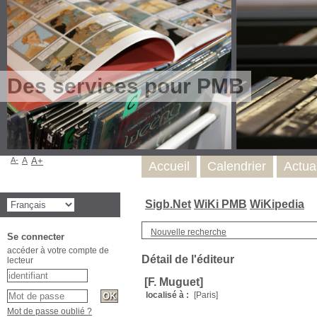
Des services pour PMB
A-
A
A+
Accueil
Calendrier
Actua
Sigb.Net
WiKi PMB
WiKipedia
Nouvelle recherche
Se connecter
accéder à votre compte de
Détail de l'éditeur
lecteur
[F. Muguet]
localisé à :
[Paris]
Mot de passe oublié ?