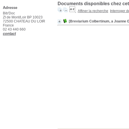
Documents disponibles chez cet 
Adresse
Affiner la recherche
Interroger 
Bib'Doc
ZI de Mont/Loir BP 10023
72500 CHATEAU DU LOIR
[Breviarium Colbertinum, a Joanne G
France
02 43 440 660
contact