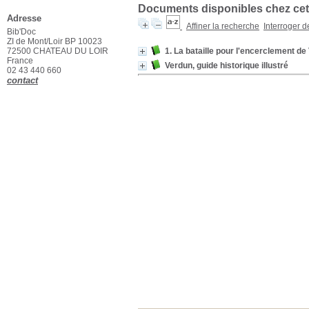
Documents disponibles chez cet 
Adresse
Affiner la recherche
Interroger 
Bib'Doc
ZI de Mont/Loir BP 10023
72500 CHATEAU DU LOIR
1. La bataille pour l'encerclement de
France
Verdun, guide historique illustré
02 43 440 660
contact