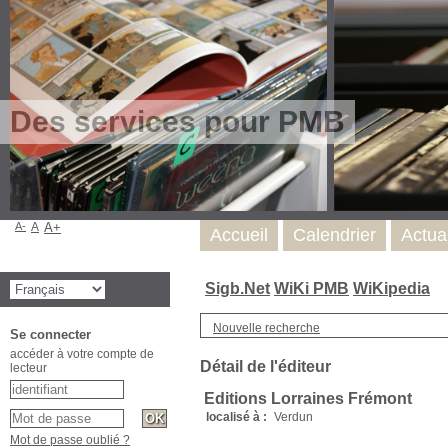
Des services pour PMB
A-
A
A+
Accueil
Calendrier
Actua
Sigb.Net
WiKi PMB
WiKipedia
Nouvelle recherche
Se connecter
accéder à votre compte de
Détail de l'éditeur
lecteur
Editions Lorraines Frémont
localisé à :
Verdun
Mot de passe oublié ?