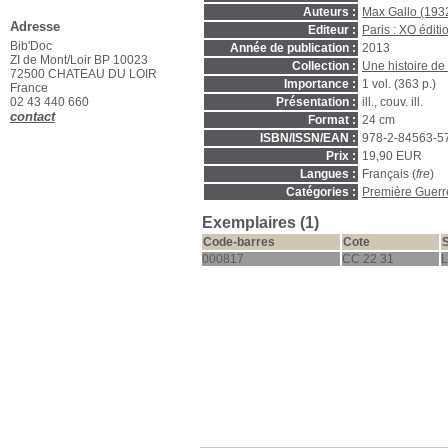
Auteurs :
Max Gallo (1932-
Adresse
Editeur :
Paris : XO éditi
Bib'Doc
Année de publication :
2013
ZI de Mont/Loir BP 10023
Collection :
Une histoire de
72500 CHATEAU DU LOIR
Importance :
1 vol. (363 p.)
France
02 43 440 660
Présentation :
ill., couv. ill.
contact
Format :
24 cm
ISBN/ISSN/EAN :
978-2-84563-5
Prix :
19,90 EUR
Langues :
Français (
fre
)
Catégories :
Première Guerr
Exemplaires (1)
Code-barres
Cote
000817
CC 22 31
L