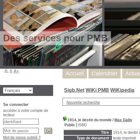
Des services pour PMB
A-
A
A+
Accueil
Calendrier
Actua
Sigb.Net
WiKi PMB
WiKipedia
Nouvelle recherche
Se connecter
accéder à votre compte de
lecteur
1914, le destin du monde
/
Max Gallo
Public
ISBD
Titre :
1914, le desti
Mot de passe oublié ?
Type de document :
texte imprimé