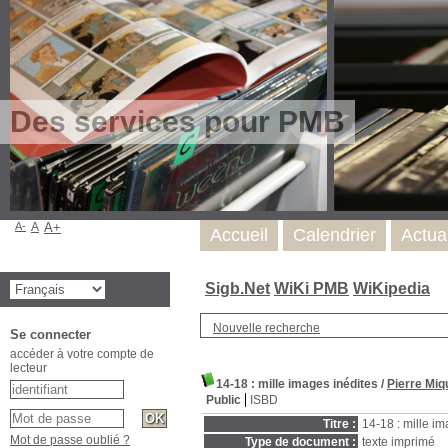
Des services pour PMB
A-
A
A+
Accueil
Calendrier
Actua
Sigb.Net
WiKi PMB
WiKipedia
Nouvelle recherche
Se connecter
accéder à votre compte de
lecteur
14-18 : mille images inédites
/
Pierre Miq
Public
ISBD
Titre :
14-18 : mille i
Mot de passe oublié ?
Type de document :
texte imprimé