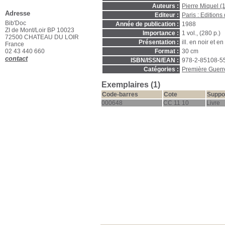
Auteurs :
Pierre Miquel 
Adresse
Editeur :
Paris : Edition
Bib'Doc
Année de publication :
1988
ZI de Mont/Loir BP 10023
Importance :
1 vol., (280 p.)
72500 CHATEAU DU LOIR
Présentation :
ill. en noir et en
France
02 43 440 660
Format :
30 cm
contact
ISBN/ISSN/EAN :
978-2-85108-5
Catégories :
Première Guerr
Exemplaires (1)
Code-barres
Cote
Suppo
000648
CC 11 10
Livre