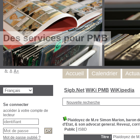
Des services pour PMB
A-
A
A+
Accueil
Calendrier
Actua
Sigb.Net
WiKi PMB
WiKipedia
Nouvelle recherche
Se connecter
accéder à votre compte de
lecteur
Plaidoyez de M.re Simon Marion, baron de
d'Etat, & son advocat general. Reveuz, cor
Public
ISBD
Titre :
Plaidoyez de M.
Mot de passe oublié ?