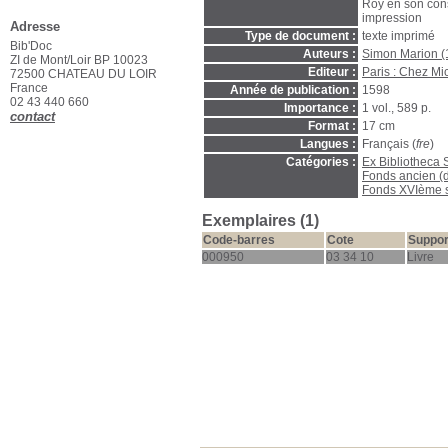
Roy en son cons
impression
Adresse
Type de document :
texte imprimé
Bib'Doc
Auteurs :
Simon Marion (
ZI de Mont/Loir BP 10023
Editeur :
Paris : Chez Mi
72500 CHATEAU DU LOIR
France
Année de publication :
1598
02 43 440 660
Importance :
1 vol., 589 p.
contact
Format :
17 cm
Langues :
Français (
fre
)
Catégories :
Ex Bibliotheca 
Fonds ancien (
Fonds XVIème s
Exemplaires (1)
Code-barres
Cote
Suppor
000950
03 34 10
Livre