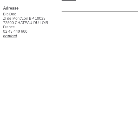
Adresse
Bib'Doc
ZI de Mont/Loir BP 10023
72500 CHATEAU DU LOIR
France
02 43 440 660
contact