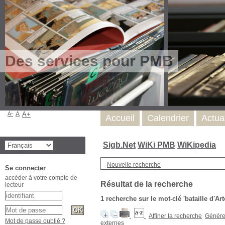
Des services pour PMB
A-
A
A+
Accueil
Calendrier
Actua
Sigb.Net
WiKi PMB
WiKipedia
Nouvelle recherche
Se connecter
accéder à votre compte de
Résultat de la recherche
lecteur
1
recherche sur le mot-clé
'bataille d'Art
Affiner la recherche
Générer
Mot de passe oublié ?
externes