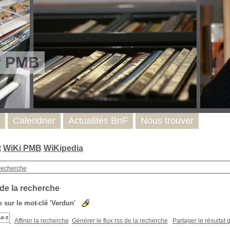
r PMB
Calendrier
Actualités BnF
Nous trouver
t
WiKi PMB
WiKipedia
recherche
 de la recherche
 sur le mot-clé
'Verdun'
Affiner la recherche
Générer le flux rss de la recherche
Partager le résultat 