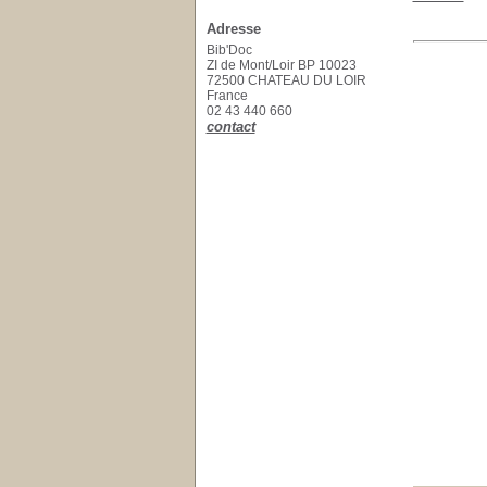
Adresse
Bib'Doc
ZI de Mont/Loir BP 10023
72500 CHATEAU DU LOIR
France
02 43 440 660
contact