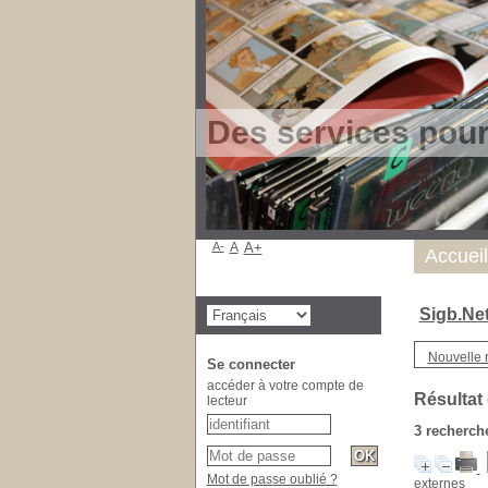
Des services pou
A-
A
A+
Accueil
Sigb.Ne
Nouvelle 
Se connecter
accéder à votre compte de
Résultat
lecteur
3
recherche
Mot de passe oublié ?
externes