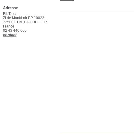
Adresse
Bib'Doc
ZI de Mont/Loir BP 10023
72500 CHATEAU DU LOIR
France
02 43 440 660
contact