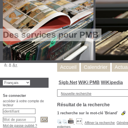
Des services pour PMB
A-
A
A+
Accueil
Calendrier
Actua
Sigb.Net
WiKi PMB
WiKipedia
Nouvelle recherche
Se connecter
accéder à votre compte de
Résultat de la recherche
lecteur
1
recherche sur le mot-clé
'Briand'
Affiner la recherche
Générer
Mot de passe oublié ?
externes