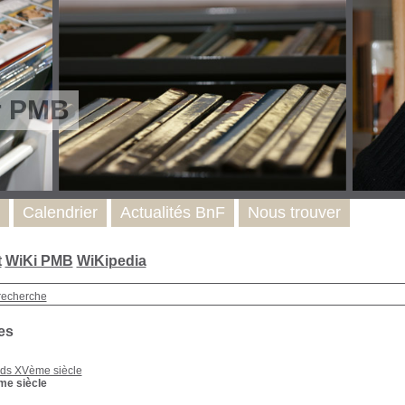
r PMB
Calendrier
Actualités BnF
Nous trouver
t
WiKi PMB
WiKipedia
recherche
es
ds XVème siècle
e siècle