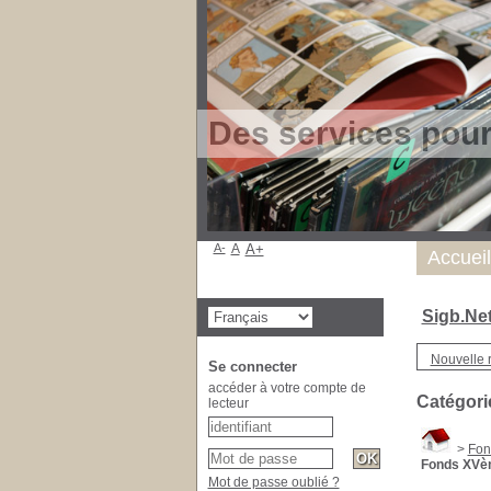
Des services pou
A-
A
A+
Accueil
Sigb.Ne
Nouvelle 
Se connecter
accéder à votre compte de
Catégori
lecteur
>
Fon
Fonds XVèm
Mot de passe oublié ?