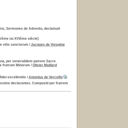
ssoris, Sermones de Adventu, declamati
XVème ou XVIème siècle]
 de vitis sanctorum
/
Jacques de Voragine
via, per venerabilem patrem Sacre
nis fratrum Minorum
/
Olivier Maillard
idei excellentiis
/
Antonius de Vercellis
ssime declarantes. Compositi per fratrem