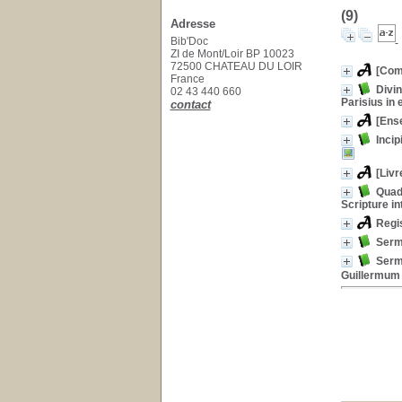
(9)
Adresse
Bib'Doc
ZI de Mont/Loir BP 10023
72500 CHATEAU DU LOIR
[Com
France
Divin
02 43 440 660
Parisius in 
contact
[Ens
Incip
[Livr
Quad
Scripture i
Regis
Sermo
Serm
Guillermum 