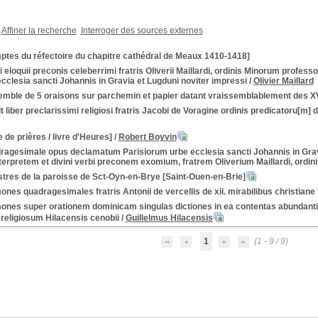
Affiner la recherche
Interroger des sources externes
ptes du réfectoire du chapitre cathédral de Meaux 1410-1418]
i eloquii preconis celeberrimi fratris Oliverii Maillardi, ordinis Minorum profe
ecclesia sancti Johannis in Gravia et Lugduni noviter impressi
/
Olivier Maillard
emble de 5 oraisons sur parchemin et papier datant vraissemblablement des 
it liber preclarissimi religiosi fratris Jacobi de Voragine ordinis predicatoru[m]
e de prières / livre d'Heures]
/
Robert Boyvin
ragesimale opus declamatum Parisiorum urbe ecclesia sancti Johannis in Gra
nterpretem et divini verbi preconem exomium, fratrem Oliverium Maillardi, ordi
tres de la paroisse de Sct-Oyn-en-Brye [Saint-Ouen-en-Brie]
nes quadragesimales fratris Antonii de vercellis de xii. mirabilibus christiane f
ones super orationem dominicam singulas dictiones in ea contentas abundanti
religiosum Hilacensis cenobii
/
Guillelmus Hilacensis
1
(1 - 9 / 9)