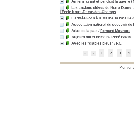
Amiens avant et pendant la guerre
/
Les anciens élèves de Notre-Dame
l'École Notre-Dame-des-Champs
L'armée Foch à la Marne, la bataill
Association national du souvenir de l
Atlas de la paix
/
Fernand Maurette
Aujourd'hui et demain
/
René Bazin
Avec les "diables bleus"
/
P.C.
1
2
3
4
Mentions