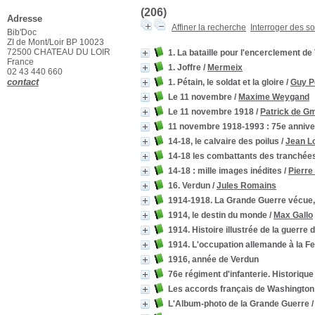
(206)
Adresse
Affiner la recherche
Interroger des s
Bib'Doc
ZI de Mont/Loir BP 10023
72500 CHATEAU DU LOIR
1. La bataille pour l'encerclement de
France
1. Joffre
/
Mermeix
02 43 440 660
contact
1. Pétain, le soldat et la gloire
/
Guy P
Le 11 novembre
/
Maxime Weygand
Le 11 novembre 1918
/
Patrick de Gm
11 novembre 1918-1993 : 75e anniver
14-18, le calvaire des poilus
/
Jean L
14-18 les combattants des tranchée
14-18 : mille images inédites
/
Pierre
16. Verdun
/
Jules Romains
1914-1918. La Grande Guerre vécue, 
1914, le destin du monde
/
Max Gallo
1914. Histoire illustrée de la guerre d
1914. L'occupation allemande à la F
1916, année de Verdun
76e régiment d'infanterie. Historiq
Les accords français de Washington 
L'Album-photo de la Grande Guerre