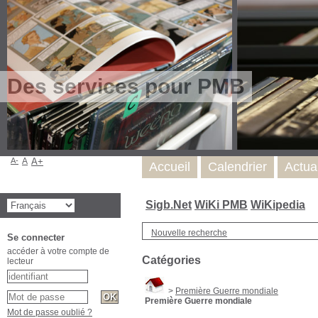
Des services pour PMB
A-
A
A+
Accueil
Calendrier
Actua
Sigb.Net
WiKi PMB
WiKipedia
Nouvelle recherche
Se connecter
accéder à votre compte de
Catégories
lecteur
>
Première Guerre mondiale
Première Guerre mondiale
Mot de passe oublié ?