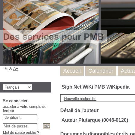
Des services pour PMB
A-
A
A+
Accueil
Calendrier
Actua
Sigb.Net
WiKi PMB
WiKipedia
Nouvelle recherche
Se connecter
accéder à votre compte de
Détail de l'auteur
lecteur
Auteur Plutarque (0046-0120)
Mot de passe oublié ?
Documents disponibles écrits par