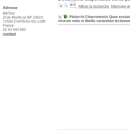
Affiner la recherche
Interroger 
Adresse
Bib'Doc
Plutarchi Chaeronensis Quae exstant 
ZI de Mont/Loir BP 10023
virorum notis et libellis variantium lection
72500 CHATEAU DU LOIR
France
02 43 440 660
contact