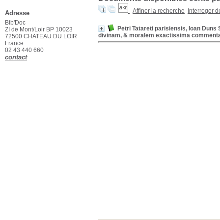
Affiner la recherche
Interroger 
Adresse
Bib'Doc
Petri Tatareti parisiensis, Ioan Duns S
ZI de Mont/Loir BP 10023
divinam, & moralem exactissima commenta
72500 CHATEAU DU LOIR
France
02 43 440 660
contact