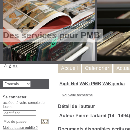
Des services pour PMB
A-
A
A+
Accueil
Calendrier
Actua
Sigb.Net
WiKi PMB
WiKipedia
Nouvelle recherche
Se connecter
accéder à votre compte de
Détail de l'auteur
lecteur
Auteur Pierre Tartaret (14..-1494)
Mot de passe oublié ?
Documents disponibles écrits par