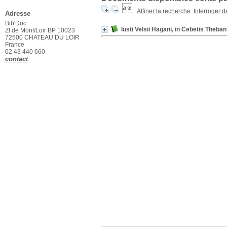
Affiner la recherche
Interroger 
Adresse
Bib'Doc
Iusti Velsii Hagani, in Cebetis Theb
ZI de Mont/Loir BP 10023
72500 CHATEAU DU LOIR
France
02 43 440 660
contact