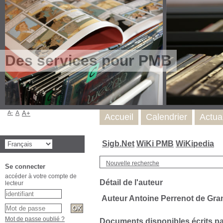
Des services pour PMB
A-
A
A+
Accueil
Calendrier
Actua
Sigb.Net
WiKi PMB
WiKipedia
Nouvelle recherche
Se connecter
accéder à votre compte de
Détail de l'auteur
lecteur
Auteur Antoine Perrenot de Gran
Mot de passe oublié ?
Documents disponibles écrits par