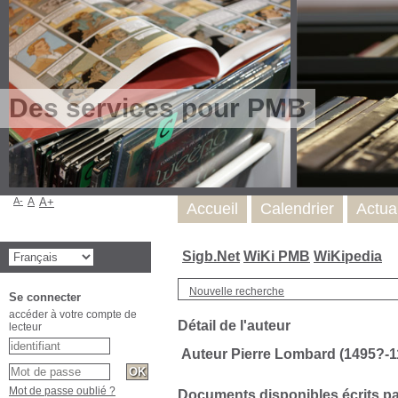
Des services pour PMB
A-
A
A+
Accueil
Calendrier
Actua
Sigb.Net
WiKi PMB
WiKipedia
Nouvelle recherche
Se connecter
accéder à votre compte de
Détail de l'auteur
lecteur
Auteur Pierre Lombard (1495?-1
Mot de passe oublié ?
Documents disponibles écrits par