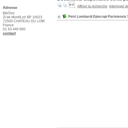
Affiner la recherche
Interroger 
Adresse
Bib'Doc
Petri Lombardi Episcopi Parisiensis Se
ZI de Mont/Loir BP 10023
72500 CHATEAU DU LOIR
France
02 43 440 660
contact