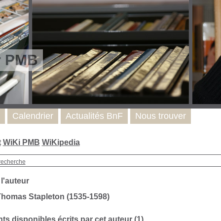
r PMB
Calendrier
Actualités BnF
Nous trouver
t
WiKi PMB
WiKipedia
recherche
 l'auteur
Thomas Stapleton (1535-1598)
s disponibles écrits par cet auteur (1)