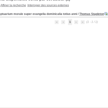
Affiner la recherche
Interroger des sources externes
ptuarium morale super evangelia dominicalia totius anni
/
Thomas Stapleton
1
(1 - 1 / 1)