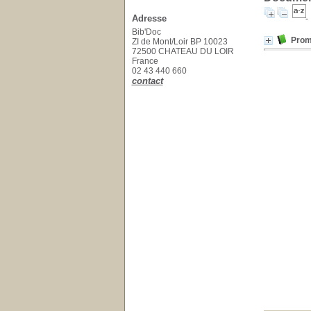
Adresse
Bib'Doc
Prom
ZI de Mont/Loir BP 10023
72500 CHATEAU DU LOIR
France
02 43 440 660
contact