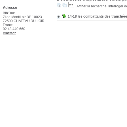
Affiner la recherche
Interroger 
Adresse
Bib'Doc
14-18 les combattants des tranchée
ZI de Mont/Loir BP 10023
72500 CHATEAU DU LOIR
France
02 43 440 660
contact