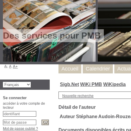
Des services pour PMB
A-
A
A+
Accueil
Calendrier
Actua
Sigb.Net
WiKi PMB
WiKipedia
Nouvelle recherche
Se connecter
accéder à votre compte de
Détail de l'auteur
lecteur
Auteur Stéphane Audoin-Rouze
Mot de passe oublié ?
Documents disponibles écrits par