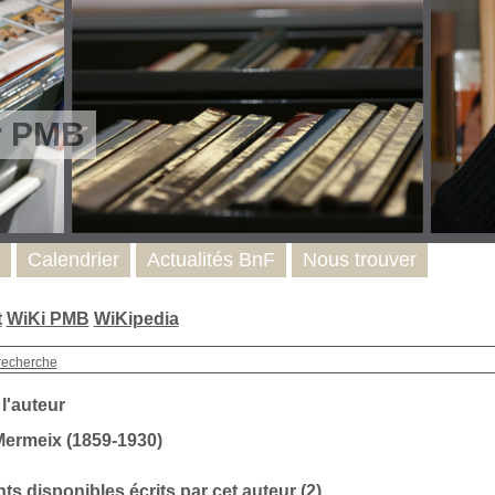
r PMB
Calendrier
Actualités BnF
Nous trouver
t
WiKi PMB
WiKipedia
recherche
 l'auteur
Mermeix (1859-1930)
s disponibles écrits par cet auteur (2)