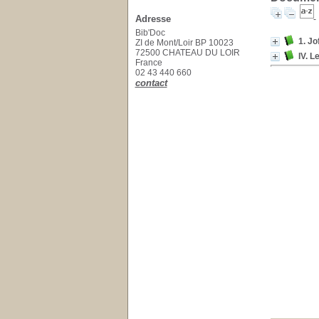
Adresse
Bib'Doc
1. Jo
ZI de Mont/Loir BP 10023
72500 CHATEAU DU LOIR
IV. 
France
02 43 440 660
contact