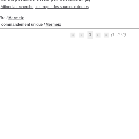
Affiner la recherche
Interroger des sources externes
ffre
/
Mermeix
Le commandement unique
/
Mermeix
1
(1 - 2 / 2)