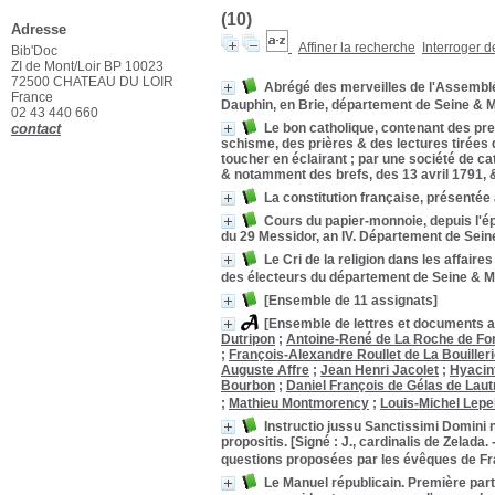
(10)
Adresse
Affiner la recherche
Interroger 
Bib'Doc
ZI de Mont/Loir BP 10023
72500 CHATEAU DU LOIR
Abrégé des merveilles de l'Assemblée 
France
Dauphin, en Brie, département de Seine & 
02 43 440 660
contact
Le bon catholique, contenant des preu
schisme, des prières & des lectures tirées 
toucher en éclairant ; par une société de ca
& notamment des brefs, des 13 avril 1791, 
La constitution française, présentée
Cours du papier-monnoie, depuis l'époq
du 29 Messidor, an IV. Département de Sein
Le Cri de la religion dans les affaire
des électeurs du département de Seine & 
[Ensemble de 11 assignats]
[Ensemble de lettres et documents 
Dutripon
;
Antoine-René de La Roche de Fon
;
François-Alexandre Roullet de La Bouiller
Auguste Affre
;
Jean Henri Jacolet
;
Hyacin
Bourbon
;
Daniel François de Gélas de Laut
;
Mathieu Montmorency
;
Louis-Michel Lepe
Instructio jussu Sanctissimi Domini 
propositis. [Signé : J., cardinalis de Zelada
questions proposées par les évêques de Fran
Le Manuel républicain. Première parti