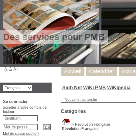
Des services pour PMB
A-
A
A+
Accueil
Calendrier
Actua
Sigb.Net
WiKi PMB
WiKipedia
Nouvelle recherche
Se connecter
accéder à votre compte de
Catégories
lecteur
>
Révolution Française
Révolution Française
Mot de passe oublié ?