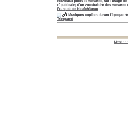
nouveaux poids et mesures, sur l'usage de 
républicain; d'un vocabulaire des mesures 
François de Neufchâteau
Musiques copiées durant l'époque r
Trinquand
Mentions